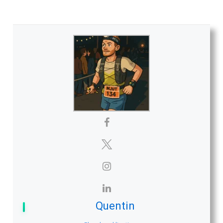
les passionnés qui suivent de près l’actualité de la
Hardrock 100 et le parcours de cet athlète singulier.