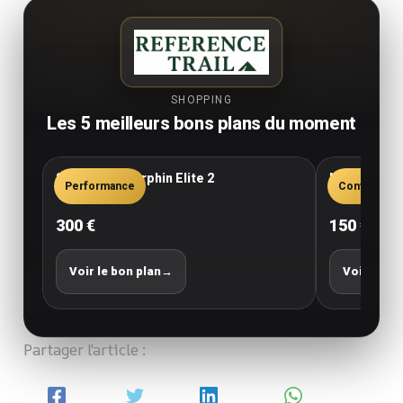
SHOPPING
Les 5 meilleurs bons plans du moment
Saucony Endorphin Elite 2
New Balance
Performance
Confort
300 €
150 €
Voir le bon plan
→
Voir le bo