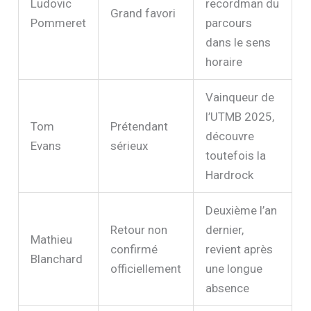
Double tenant
du titre,
Ludovic
recordman du
Grand favori
Pommeret
parcours
dans le sens
horaire
Vainqueur de
l’UTMB 2025,
Tom
Prétendant
découvre
Evans
sérieux
toutefois la
Hardrock
Deuxième l’an
Retour non
dernier,
Mathieu
confirmé
revient après
Blanchard