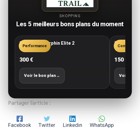
SHOPPING
Les 5 meilleurs bons plans du moment
Saucony Endorphin Elite 2
New Balance
Performance
Confort
300 €
150 €
Voir le bon plan
→
Voir le bo
Partager l'article :
Facebook
Twitter
Linkedin
WhatsApp