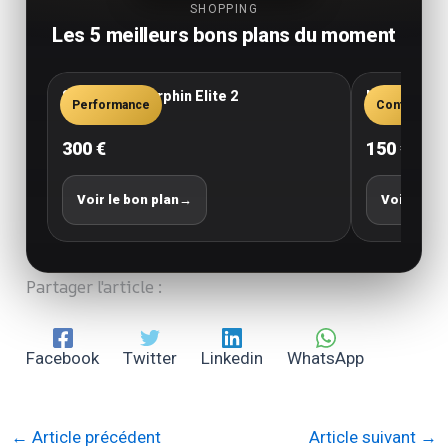
SHOPPING
Les 5 meilleurs bons plans du moment
Saucony Endorphin Elite 2
New Balance
Performance
Confort
300 €
150 €
Voir le bon plan
→
Voir le bo
Partager l'article :
Facebook
Twitter
Linkedin
WhatsApp
←
Article précédent
Article suivant
→