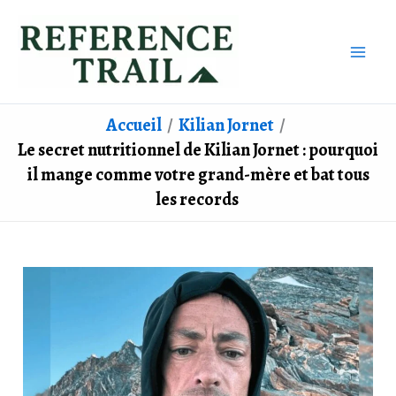
Aller
au
contenu
Accueil
Kilian Jornet
Le secret nutritionnel de Kilian Jornet : pourquoi
il mange comme votre grand-mère et bat tous
les records