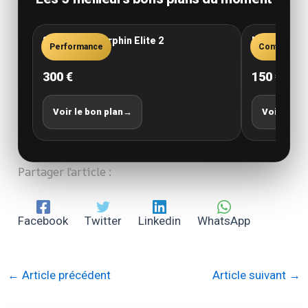
Saucony Endorphin Elite 2
New Balance
Performance
Confort
300 €
150 €
Voir le bon plan
→
Voir le bo
Partager l'article :
Facebook
Twitter
Linkedin
WhatsApp
←
Article précédent
Article suivant
→