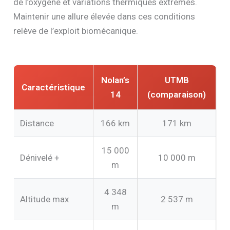
de l’oxygène et variations thermiques extrêmes.
Maintenir une allure élevée dans ces conditions
relève de l’exploit biomécanique.
Nolan’s
UTMB
Caractéristique
14
(comparaison)
Distance
166 km
171 km
15 000
Dénivelé +
10 000 m
m
4 348
Altitude max
2 537 m
m