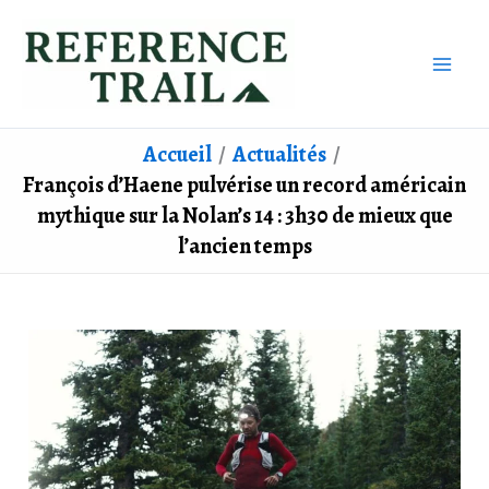
Aller
au
contenu
Accueil
Actualités
François d’Haene pulvérise un record américain
mythique sur la Nolan’s 14 : 3h30 de mieux que
l’ancien temps