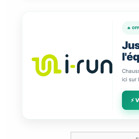
🔥 OF
Jus
l'é
Chauss
ici sur
⚡ V