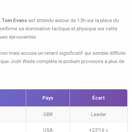
,
Tom Evans
est attendu autour de 13h sur la place du
confirme sa domination tactique et physique sur cette
ques éprouvantes.
on mais accuse un retard significatif qui semble difficile
nique Josh Wade complète le podium provisoire à plus de
Pays
Écart
GBR
Leader
USA
+23’16 »