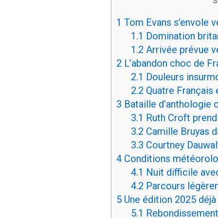
S
1
Tom Evans s’envole ve
1.1
Domination brita
1.2
Arrivée prévue v
2
L’abandon choc de Fr
2.1
Douleurs insurmo
2.2
Quatre Français e
3
Bataille d’anthologie
3.1
Ruth Croft prend 
3.2
Camille Bruyas d
3.3
Courtney Dauwal
4
Conditions météorolo
4.1
Nuit difficile ave
4.2
Parcours légère
5
Une édition 2025 déj
5.1
Rebondissements