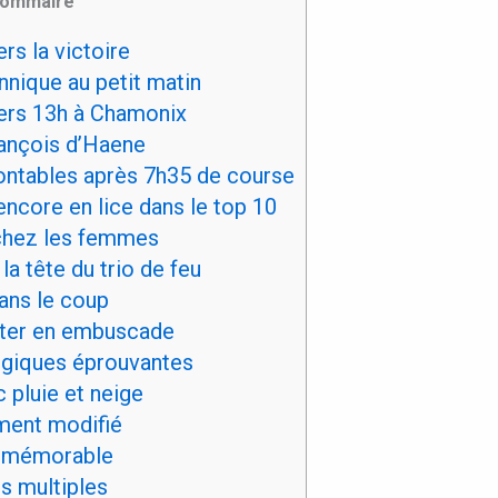
ommaire
rs la victoire
nnique au petit matin
ers 13h à Chamonix
ançois d’Haene
ntables après 7h35 de course
ncore en lice dans le top 10
 chez les femmes
la tête du trio de feu
ans le coup
ter en embuscade
giques éprouvantes
c pluie et neige
ment modifié
à mémorable
 multiples