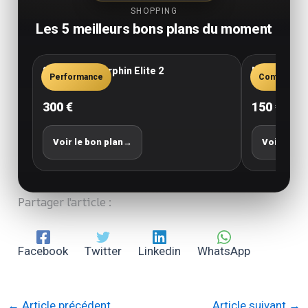
SHOPPING
Les 5 meilleurs bons plans du moment
Saucony Endorphin Elite 2
New Balance
Performance
Confort
300 €
150 €
Voir le bon plan
→
Voir le bo
Partager l'article :
Facebook
Twitter
Linkedin
WhatsApp
←
Article précédent
Article suivant
→