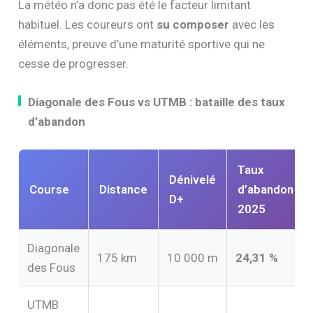
La météo n’a donc pas été le facteur limitant
habituel. Les coureurs ont
su composer
avec les
éléments, preuve d’une maturité sportive qui ne
cesse de progresser.
Diagonale des Fous vs UTMB : bataille des taux
d’abandon
Taux
Dénivelé
Course
Distance
d’abandon
D+
2025
Diagonale
175 km
10 000 m
24,31 %
des Fous
UTMB