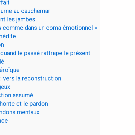
fait
tourne au cauchemar
ant les jambes
tais comme dans un coma émotionnel »
nédite
on
quand le passé rattrape le présent
lé
héroïque
 : vers la reconstruction
geux
ction assumé
honte et le pardon
andons mentaux
nce