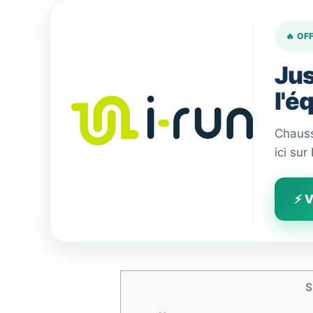
🔥 OF
Jus
l'é
Chauss
ici sur
⚡ V
S