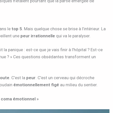
iques n’étaient pourtant que la partie émergée de
dans le
top 5
. Mais quelque chose se brise à l’intérieur. La
eillent une
peur irrationnelle
qui va le paralyser.
t la panique : est-ce que je vais finir à l’hôpital ? Est-ce
tinue ? » Ces questions obsédantes transforment un
oute
. C’est la
peur
. C’est un cerveau qui décroche
soudain
émotionnellement figé
au milieu du sentier.
n coma émotionnel »