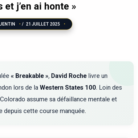
et j’en ai honte »
UENTIN
/
21 JUILLET 2025
ulée
« Breakable »
,
David Roche
livre un
don lors de la
Western States 100
. Loin des
du Colorado assume sa défaillance mentale et
ite depuis cette course manquée.