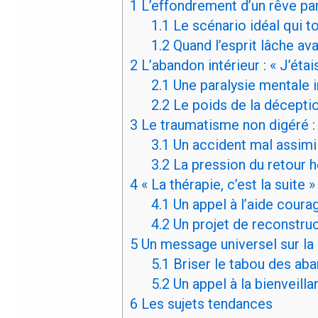
1
L’effondrement d’un rêve par
1.1
Le scénario idéal qui 
1.2
Quand l’esprit lâche av
2
L’abandon intérieur : « J’é
2.1
Une paralysie mentale i
2.2
Le poids de la décepti
3
Le traumatisme non digéré : 
3.1
Un accident mal assimi
3.2
La pression du retour 
4
« La thérapie, c’est la suite »
4.1
Un appel à l’aide coura
4.2
Un projet de reconstru
5
Un message universel sur la 
5.1
Briser le tabou des ab
5.2
Un appel à la bienveilla
6
Les sujets tendances