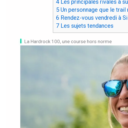
4
Les principales rivales à su
5
Un personnage que le trail
6
Rendez-vous vendredi à Si
7
Les sujets tendances
La Hardrock 100, une course hors norme