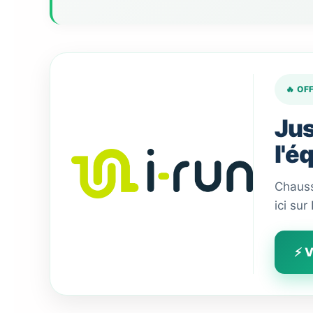
🔥 OF
Jus
l'é
Chauss
ici sur
⚡ V