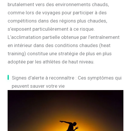
brutalement vers des environnements chauds,
comme lors de voyages pour participer à des
compétitions dans des régions plus chaudes,
s’exposent particulièrement à ce risque.
L’acclimatation partielle obtenue par l’entraînement
en intérieur dans des conditions chaudes (heat
training) constitue une stratégie de plus en plus
adoptée par les athlètes de haut niveau.
Signes d’alerte à reconnaître : Ces symptômes qui
peuvent sauver votre vie