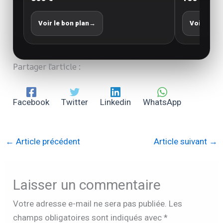
Voir le bon plan
→
Voir le bo
Partager l'article :
Facebook
Twitter
Linkedin
WhatsApp
←
Article précédent
Article suivant
→
Laisser un commentaire
Votre adresse e-mail ne sera pas publiée.
Les
champs obligatoires sont indiqués avec
*