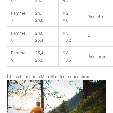
6
24,1
9,5
Femme
24,1 –
9,2 –
Pied étroit
7
24,8
9,8
Femme
24,8 –
9,5 –
–
8
25,4
10,2
Femme
25,4 –
9,8 –
Pied large
9
26,0
10,5
Les chaussures Merrell et leur conception :