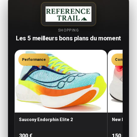
SHOPPING
Les 5 meilleurs bons plans du moment
Performance
Confort
Saucony Endorphin Elite 2
New Balance
300 €
150 €