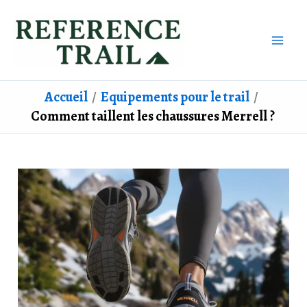
Aller
au
contenu
Accueil
Equipements pour le trail
Comment taillent les chaussures Merrell ?