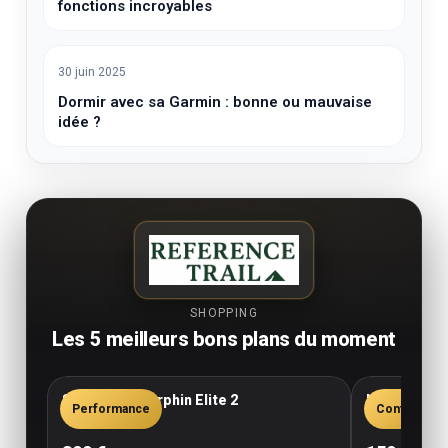
fonctions incroyables
30 juin 2025
Dormir avec sa Garmin : bonne ou mauvaise
idée ?
SHOPPING
Les 5 meilleurs bons plans du moment
Saucony Endorphin Elite 2
New Balance
Performance
Confort