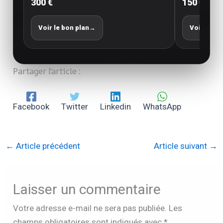
300 €
150 €
Voir le bon plan
→
Voir le bo
Partager l'article :
Facebook
Twitter
Linkedin
WhatsApp
←
Article précédent
Article suivant
→
Laisser un commentaire
Votre adresse e-mail ne sera pas publiée.
Les
champs obligatoires sont indiqués avec
*