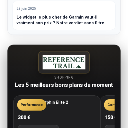
28 juin 2025
Le widget le plus cher de Garmin vaut-il
vraiment son prix ? Notre verdict sans filtre
SHOPPING
Les 5 meilleurs bons plans du moment
Saucony Endorphin Elite 2
New Balance
Performance
Confort
300 €
150 €