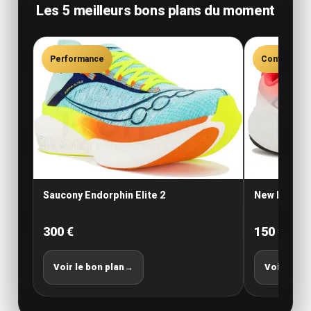
Les 5 meilleurs bons plans du moment
Performance
Confort
Saucony Endorphin Elite 2
New Balance
300 €
150 €
Voir le bon plan
→
Voir le bo