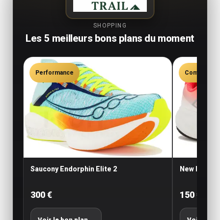
SHOPPING
Les 5 meilleurs bons plans du moment
Performance
Confort
Saucony Endorphin Elite 2
New Balance
300 €
150 €
Voir le bon plan
→
Voir le bo