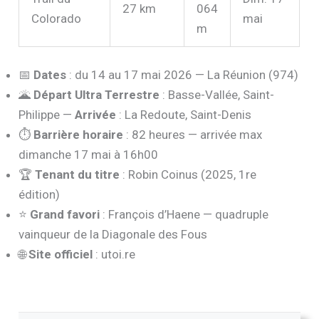
27 km
064
Colorado
mai
m
📅
Dates
: du 14 au 17 mai 2026 — La Réunion (974)
🌋
Départ Ultra Terrestre
: Basse-Vallée, Saint-
Philippe —
Arrivée
: La Redoute, Saint-Denis
⏱️
Barrière horaire
: 82 heures — arrivée max
dimanche 17 mai à 16h00
🏆
Tenant du titre
: Robin Coinus (2025, 1re
édition)
⭐
Grand favori
: François d’Haene — quadruple
vainqueur de la Diagonale des Fous
🌐
Site officiel
: utoi.re