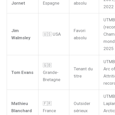
Jornet
Espagne
absolu
2022
UTMB
(recor
Jim
Favori
🇺🇸 USA
Cham
Walmsley
absolu
monde
2025
UTMB
🇬🇧
Tenant du
Arc o
Tom Evans
Grande-
titre
Attrit
Bretagne
recor
UTMB
Mathieu
🇫🇷
Outsider
Lapla
Blanchard
France
sérieux
Arctic