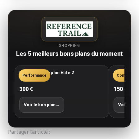
SHOPPING
Les 5 meilleurs bons plans du moment
Saucony Endorphin Elite 2
New Balance
Performance
Confort
300 €
150 €
Voir le bon plan
→
Voir le bo
Partager l'article :