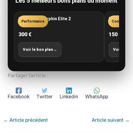
Les 5 meilleurs bons plans du moment
Saucony Endorphin Elite 2
New Balance
Performance
Confort
300 €
150 €
Voir le bon plan
→
Voir le bo
Partager l'article :
Facebook
Twitter
Linkedin
WhatsApp
←
Article précédent
Article suivant
→