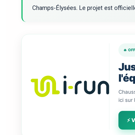
Champs-Élysées. Le projet est officiell
🔥 OF
Jus
l'é
Chauss
ici sur
⚡ V