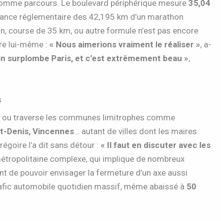
ue comme parcours. Le boulevard périphérique mesure
35,04
stance réglementaire des 42,195 km d’un marathon
, course de 35 km, ou autre formule n’est pas encore
ire lui-même :
« Nous aimerions vraiment le réaliser »
, a-
 on surplombe Paris, et c’est extrêmement beau »
,
s
onge ou traverse les communes limitrophes comme
int-Denis, Vincennes
… autant de villes dont les maires
Grégoire l’a dit sans détour :
« Il faut en discuter avec les
étropolitaine complexe, qui implique de nombreux
vant de pouvoir envisager la fermeture d’un axe aussi
trafic automobile quotidien massif, même abaissé à
50