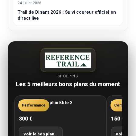
24 juillet 2026
Trail de Dinant 2026 : Suivi coureur officiel en
direct live
SHOPPING
Les 5 meilleurs bons plans du moment
Saucony Endorphin Elite 2
New Balance
Performance
Confort
300 €
150 €
Voir le bon plan
→
Voir le bo