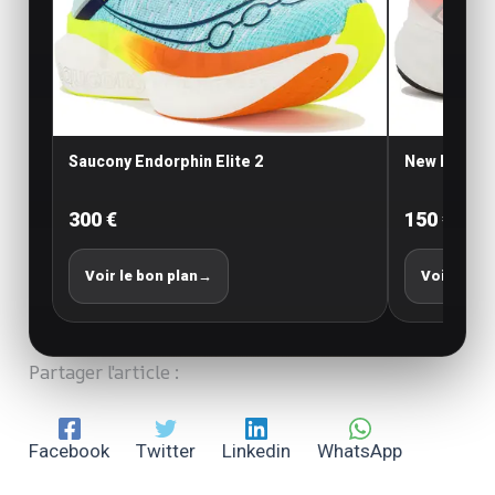
Saucony Endorphin Elite 2
New Balance
300 €
150 €
Voir le bon plan
→
Voir le bo
Partager l'article :
Facebook
Twitter
Linkedin
WhatsApp