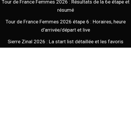
Tour de France Femmes 2026 : Résultats de la 6e étape et
résumé
Tour de France Femmes 2026 étape 6 : Horaires, heure
d’arrivée/départ et live
Sierre Zinal 2026 : La start list détaillée et les favoris
Mathieu Blanchard ne sera pas sur l’UTMB 2026 : Les vraies
raisons
Quelle est la blessure de Mathieu Blanchard annoncé ?
Tous droits réservés - - 2026