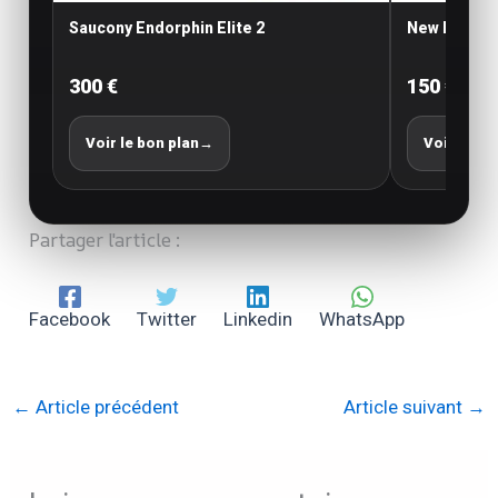
Saucony Endorphin Elite 2
New Balance
300 €
150 €
Voir le bon plan
→
Voir le bo
Partager l'article :
Facebook
Twitter
Linkedin
WhatsApp
←
Article précédent
Article suivant
→