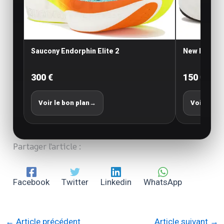
Saucony Endorphin Elite 2
New Balance
300 €
150 €
Voir le bon plan
→
Voir le bo
Partager l'article :
Facebook
Twitter
Linkedin
WhatsApp
←
Article précédent
Article suivant
→