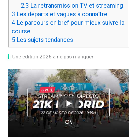
2.3
La retransmission TV et streaming
3
Les départs et vagues à connaître
4
Le parcours en bref pour mieux suivre la
course
5
Les sujets tendances
Une édition 2026 à ne pas manquer