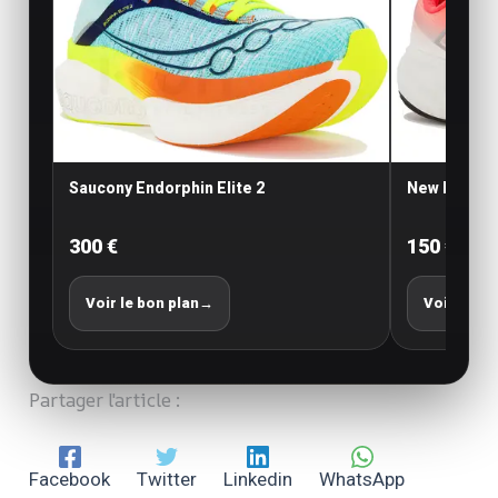
Saucony Endorphin Elite 2
New Balance
300 €
150 €
Voir le bon plan
→
Voir le bo
Partager l'article :
Facebook
Twitter
Linkedin
WhatsApp