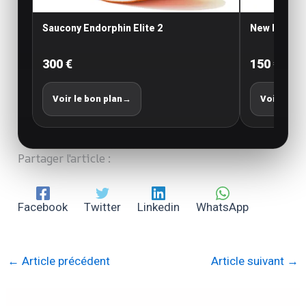
Saucony Endorphin Elite 2
New Balance
300 €
150 €
Voir le bon plan
→
Voir le bo
Partager l'article :
Facebook
Twitter
Linkedin
WhatsApp
←
Article précédent
Article suivant
→