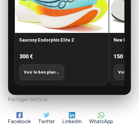
Saucony Endorphin Elite 2
New Balance
300 €
150 €
Voir le bon plan
→
Voir le bo
Partager l'article :
Facebook
Twitter
Linkedin
WhatsApp