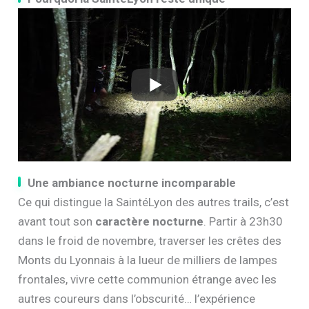
Une ambiance nocturne incomparable
Ce qui distingue la SaintéLyon des autres trails, c’est
avant tout son
caractère nocturne
. Partir à 23h30
dans le froid de novembre, traverser les crêtes des
Monts du Lyonnais à la lueur de milliers de lampes
frontales, vivre cette communion étrange avec les
autres coureurs dans l’obscurité… l’expérience