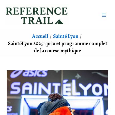
Aller
au
contenu
Accueil
Sainté Lyon
SaintéLyon 2025 : prix et programme complet
de la course mythique