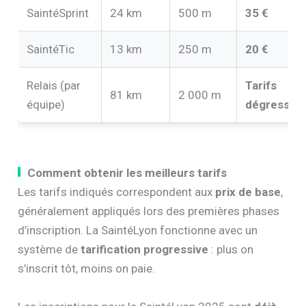
SaintéSprint
24 km
500 m
35 €
SaintéTic
13 km
250 m
20 €
Relais (par
Tarifs
81 km
2 000 m
équipe)
dégressifs
Comment obtenir les meilleurs tarifs
Les tarifs indiqués correspondent aux
prix de base
,
généralement appliqués lors des premières phases
d’inscription. La SaintéLyon fonctionne avec un
système de
tarification progressive
: plus on
s’inscrit tôt, moins on paie.