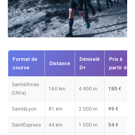
Format de
Dénivelé
Prix à
Distance
course
D+
partir de
SaintéXmas
160 km
4 400 m
180 €
(Ultra)
SaintéLyon
81 km
2 000 m
99 €
SaintExpress
44 km
1 000 m
54 €