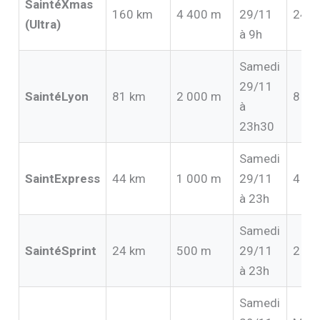
SaintéXmas
160 km
4 400 m
29/11
24h
(Ultra)
à 9h
Samedi
29/11
SaintéLyon
81 km
2 000 m
8 à 
à
23h30
Samedi
SaintExpress
44 km
1 000 m
29/11
4 à 
à 23h
Samedi
SaintéSprint
24 km
500 m
29/11
2 à 
à 23h
Samedi