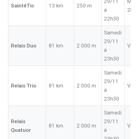
29/11
Moin
SaintéTic
13 km
250 m
à
2h
22h30
Samedi
29/11
Relais Duo
81 km
2 000 m
Vari
à
23h30
Samedi
29/11
Relais Trio
81 km
2 000 m
Vari
à
23h30
Samedi
Relais
29/11
81 km
2 000 m
Vari
Quatuor
à
23h30