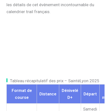
les détails de cet événement incontournable du
calendrier trail français.
Tableau récapitulatif des prix – SaintéLyon 2025
Format de
Dénivelé
Du
Distance
Départ
course
D+
moy
Samedi