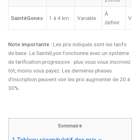
À
SaintéGones
1 à 4 km
Variable
Vari
définir
Note importante :
Les prix indiqués sont les tarifs
de base. La SaintéLyon fonctionne avec un système
de tarification progressive : plus vous vous inscrivez
tôt, moins vous payez. Les dernières phases
d’inscription peuvent voir les prix augmenter de 20 à
30%.
Sommaire
1
Tableau récapitulatif des prix –