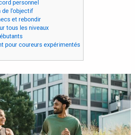
cord personnel
de l’objectif
ecs et rebondir
r tous les niveaux
ébutants
t pour coureurs expérimentés