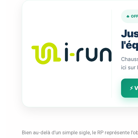
🔥 OF
Jus
l'é
Chauss
ici sur
⚡ V
Bien au-delà d’un simple sigle, le RP représente l’o