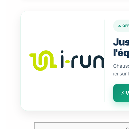
🔥 OF
Jus
l'é
Chauss
ici sur
⚡ V