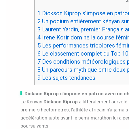
S
1
Dickson Kiprop s’impose en patro
2
Un podium entièrement kényan sur
3
Laurent Yardin, premier Français 
4
Irene Korir domine la course fémi
5
Les performances tricolores fémin
6
Le classement complet du Top 10
7
Des conditions météorologiques p
8
Un parcours mythique entre deux p
9
Les sujets tendances
Dickson Kiprop s’impose en patron avec un c
Le Kényan
Dickson Kiprop
a littéralement survolé
premiers hectomètres, l’athlète africain n’a jamais
accélération juste avant le semi-marathon lui a pe
poursuivants.