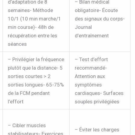
d’adaptation de 8
– Bilan médical
semaines- Méthode
obligatoire- Écoute
10/1 (10 min marche/1
des signaux du corps-
min course)- 48h de
Journal
récupération entre les
d’entraînement
séances
– Privilégier la fréquence
– Test d’effort
plutôt que la distance- 5
recommandé-
sorties courtes > 2
Attention aux
sorties longues- 65-75%
symptômes
de la FCM pendant
cardiaques- Surfaces
l’effort
souples privilégiées
– Cibler muscles
– Éviter les charges
stabilisateurs- Exercices