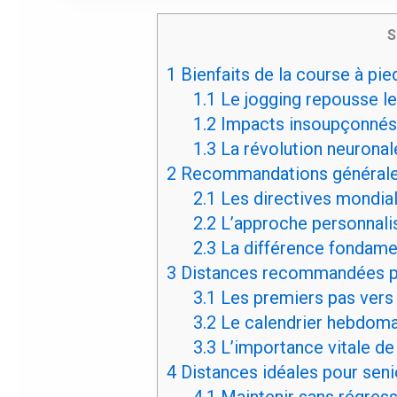
S
1
Bienfaits de la course à pie
1.1
Le jogging repousse les
1.2
Impacts insoupçonnés 
1.3
La révolution neuronal
2
Recommandations générales
2.1
Les directives mondial
2.2
L’approche personnalis
2.3
La différence fondame
3
Distances recommandées po
3.1
Les premiers pas vers 
3.2
Le calendrier hebdoma
3.3
L’importance vitale de
4
Distances idéales pour sen
4.1
Maintenir sans régress