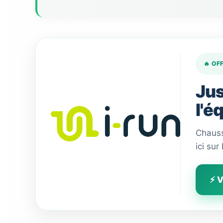
🔥 OF
Jus
l'é
Chauss
ici sur
⚡ V