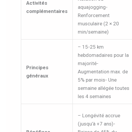
Activités
aquajogging-
complémentaires
Renforcement
musculaire (2 × 20
min/semaine)
– 15-25 km
hebdomadaires pour la
majorité-
Principes
Augmentation max. de
généraux
5% par mois- Une
semaine allégée toutes
les 4 semaines
– Longévité accrue
(jusqu’à +7 ans)-
Bénéfices
Baisse de 45% du