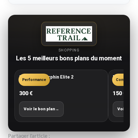
SHOPPING
Les 5 meilleurs bons plans du moment
Saucony Endorphin Elite 2
New Balance
Performance
Confort
300 €
150 €
Voir le bon plan
→
Voir le bo
Partager l'article :