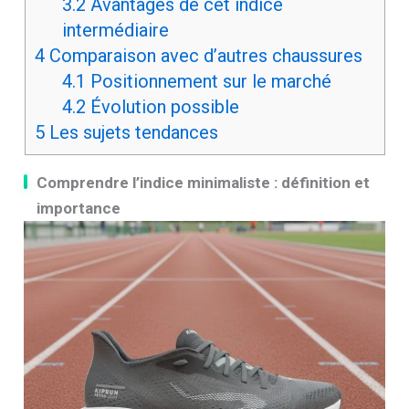
3.2
Avantages de cet indice
intermédiaire
4
Comparaison avec d’autres chaussures
4.1
Positionnement sur le marché
4.2
Évolution possible
5
Les sujets tendances
Comprendre l’indice minimaliste : définition et
importance