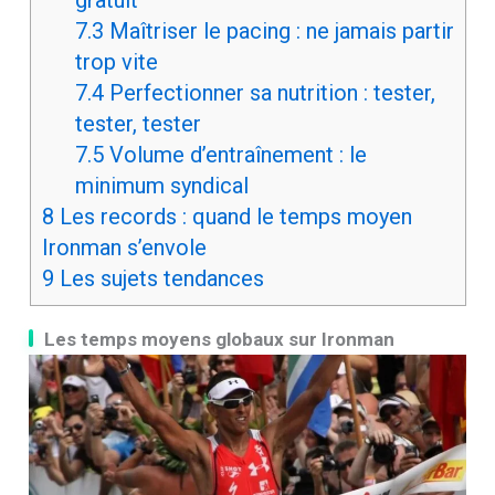
gratuit
7.3
Maîtriser le pacing : ne jamais partir
trop vite
7.4
Perfectionner sa nutrition : tester,
tester, tester
7.5
Volume d’entraînement : le
minimum syndical
8
Les records : quand le temps moyen
Ironman s’envole
9
Les sujets tendances
Les temps moyens globaux sur Ironman