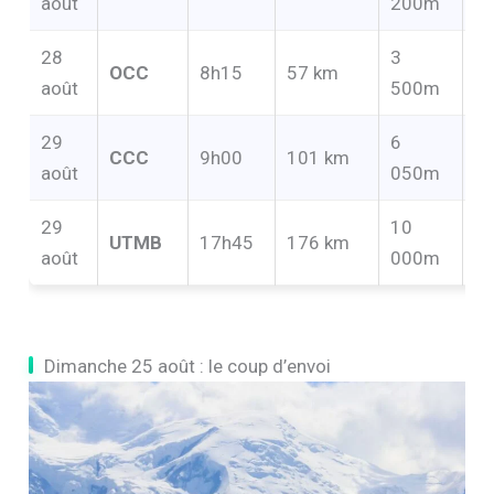
août
200m
28
3
OCC
8h15
57 km
1
août
500m
29
6
CCC
9h00
101 km
2
août
050m
29
10
UTMB
17h45
176 km
4
août
000m
Dimanche 25 août : le coup d’envoi