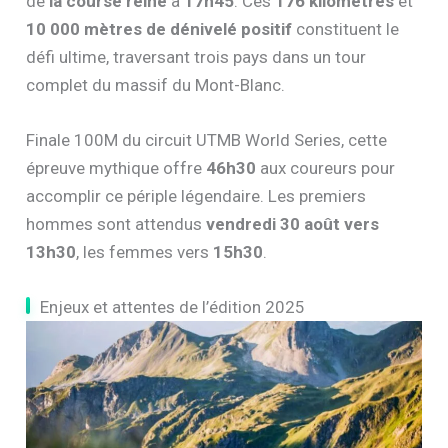
de
la course reine
à
17h45
. Ces
176 kilomètres
et
10 000 mètres de dénivelé positif
constituent le
défi ultime, traversant trois pays dans un tour
complet du massif du Mont-Blanc.
Finale 100M du circuit UTMB World Series, cette
épreuve mythique offre
46h30
aux coureurs pour
accomplir ce périple légendaire. Les premiers
hommes sont attendus
vendredi 30 août vers
13h30
, les femmes vers
15h30
.
Enjeux et attentes de l’édition 2025