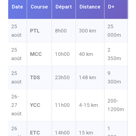
B
Date
Course
Départ
Distance
D+
h
25
25
PTL
8h00
300 km
~
août
000m
25
2
MCC
10h00
40 km
–
août
350m
25
9
TDS
23h50
148 km
4
août
300m
26-
200-
27
YCC
11h00
4-15 km
–
1200m
août
26
1
ETC
14h00
15 km
–