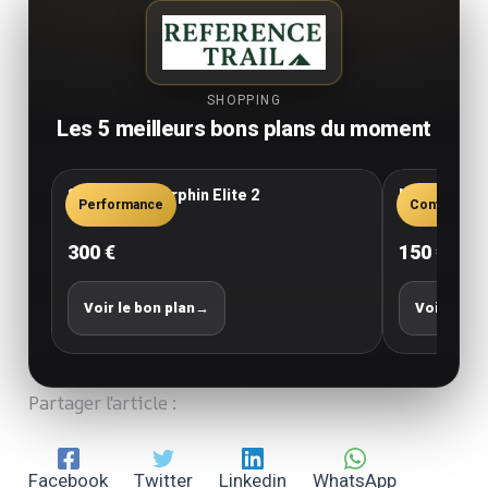
SHOPPING
Les 5 meilleurs bons plans du moment
Saucony Endorphin Elite 2
New Balance
Performance
Confort
300 €
150 €
Voir le bon plan
→
Voir le bo
Partager l'article :
Facebook
Twitter
Linkedin
WhatsApp