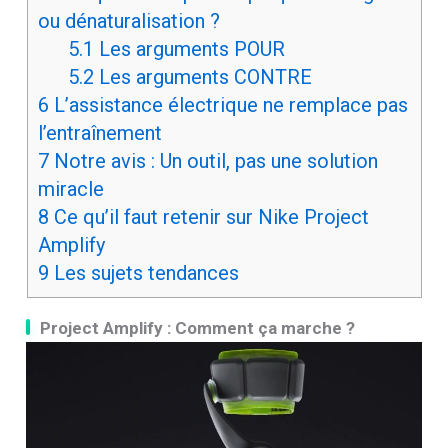
ou dénaturalisation ?
5.1
Les arguments POUR
5.2
Les arguments CONTRE
6
L’assistance électrique ne remplace pas
l’entraînement
7
Notre avis : Un outil, pas une solution
miracle
8
Ce qu’il faut retenir sur Nike Project
Amplify
9
Les sujets tendances
Project Amplify : Comment ça marche ?