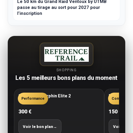
Le 50 km du Grand Raid Ventoux by UTMB
passe au tirage au sort pour 2027 pour
l’inscription
SHOPPING
Les 5 meilleurs bons plans du moment
Saucony Endorphin Elite 2
New Balance
Performance
Confort
300 €
150 €
Voir le bon plan
→
Voir le bo