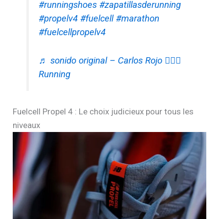
#runningshoes
#zapatillasderunning
#propelv4
#fuelcell
#marathon
#fuelcellpropelv4
♬ sonido original – Carlos Rojo 🏃🏻‍♂️
Running
Fuelcell Propel 4 : Le choix judicieux pour tous les
niveaux