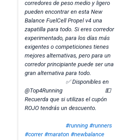
corredores de peso medio y ligero
pueden encontrar en esta New
Balance FuelCell Propel v4 una
zapatilla para todo. Si eres corredor
experimentado, para los días más
exigentes o competiciones tienes
mejores alternativas, pero para un
corredor principiante puede ser una
gran alternativa para todo.
⠀⠀⠀⠀⠀⠀⠀⠀⠀ ✅ Disponibles en
@Top4Running ⠀⠀⠀⠀⠀⠀⠀⠀⠀ 💵
Recuerda que si utilizas el cupón
ROJO tendrás un descuento.
⠀⠀⠀⠀⠀⠀⠀⠀⠀ ⠀⠀⠀⠀⠀⠀⠀⠀⠀
⠀⠀⠀⠀⠀⠀⠀⠀⠀
#running
#runners
#correr
#maraton
#newbalance