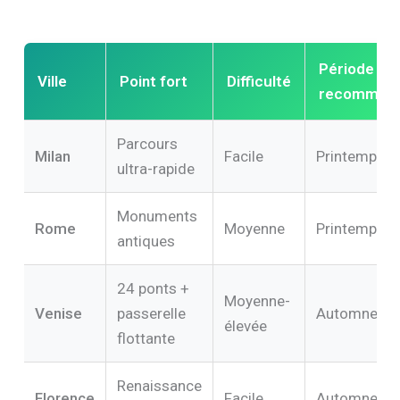
Période
Ville
Point fort
Difficulté
recomman
Parcours
Milan
Facile
Printemps
ultra-rapide
Monuments
Rome
Moyenne
Printemps
antiques
24 ponts +
Moyenne-
Venise
passerelle
Automne
élevée
flottante
Renaissance
Florence
Facile
Automne