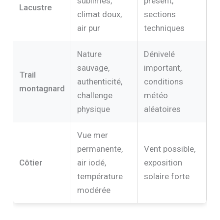
sublimes,
présent,
Lacustre
climat doux,
sections
air pur
techniques
Nature
Dénivelé
sauvage,
important,
Trail
authenticité,
conditions
montagnard
challenge
météo
physique
aléatoires
Vue mer
permanente,
Vent possible,
Côtier
air iodé,
exposition
température
solaire forte
modérée