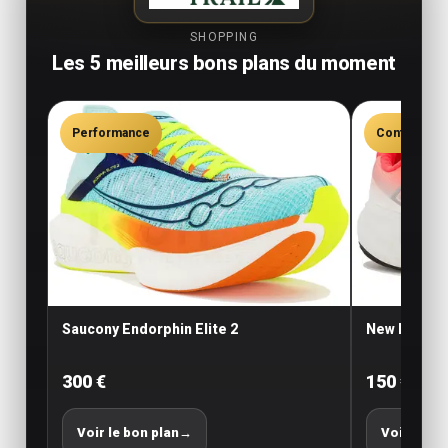
SHOPPING
Les 5 meilleurs bons plans du moment
Performance
Confort
Saucony Endorphin Elite 2
New Balance
300 €
150 €
Voir le bon plan
→
Voir le bo