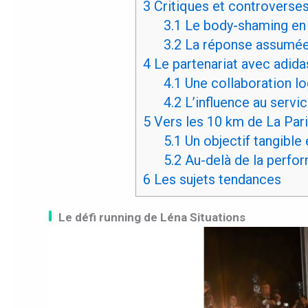
3
Critiques et controverses 
3.1
Le body-shaming en 
3.2
La réponse assumée
4
Le partenariat avec adidas
4.1
Une collaboration l
4.2
L’influence au servi
5
Vers les 10 km de La Pari
5.1
Un objectif tangible
5.2
Au-delà de la perfo
6
Les sujets tendances
Le défi running de Léna Situations