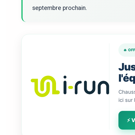
septembre prochain.
🔥 OF
Jus
l'é
Chauss
ici sur
⚡ V