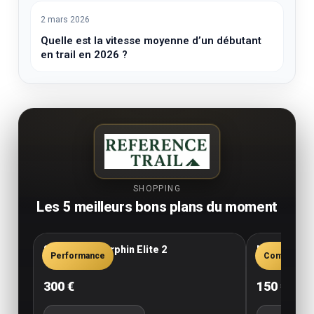
2 mars 2026
Quelle est la vitesse moyenne d’un débutant
en trail en 2026 ?
SHOPPING
Les 5 meilleurs bons plans du moment
Saucony Endorphin Elite 2
New Balance
Performance
Confort
300 €
150 €