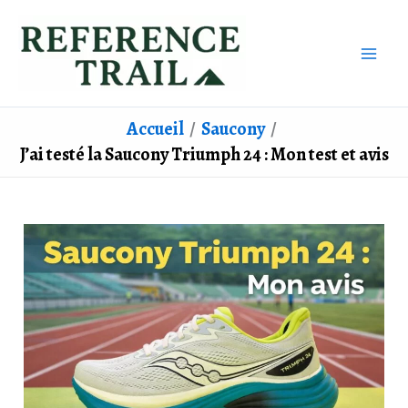
Aller
au
contenu
Accueil
Saucony
J’ai testé la Saucony Triumph 24 : Mon test et avis