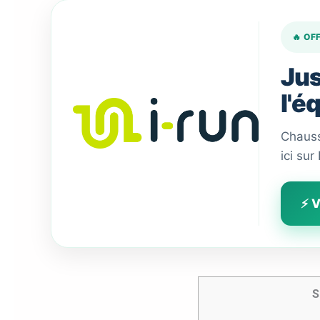
🔥 OF
Jus
l'é
Chauss
ici sur
⚡ V
S