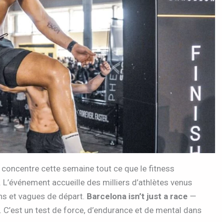
 concentre cette semaine tout ce que le fitness
. L’événement accueille des milliers d’athlètes venus
ions et vagues de départ.
Barcelona isn’t just a race
—
’est un test de force, d’endurance et de mental dans