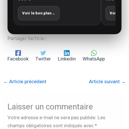
Voir le bon plan
→
Voir le bo
Partager l'article :
Facebook
Twitter
Linkedin
WhatsApp
←
Article précédent
Article suivant
→
Laisser un commentaire
Votre adresse e-mail ne sera pas publiée.
Les
champs obligatoires sont indiqués avec
*