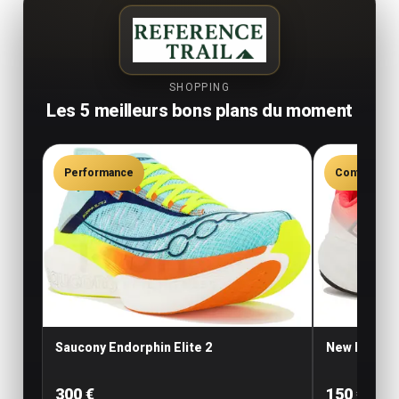
SHOPPING
Les 5 meilleurs bons plans du moment
Performance
Confort
Saucony Endorphin Elite 2
New Balance
300 €
150 €