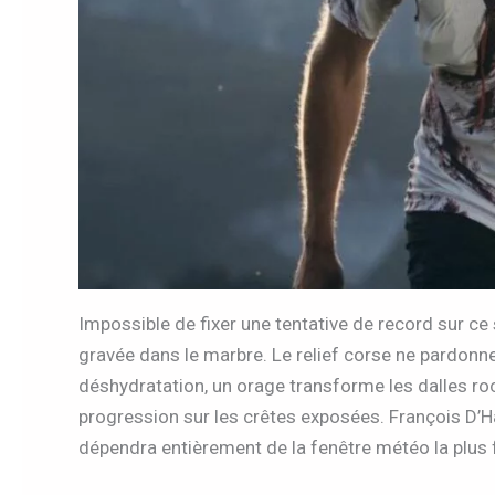
Impossible de fixer une tentative de record sur ce
gravée dans le marbre. Le relief corse ne pardonne 
déshydratation, un orage transforme les dalles ro
progression sur les crêtes exposées. François D’H
dépendra entièrement de la fenêtre météo la plus