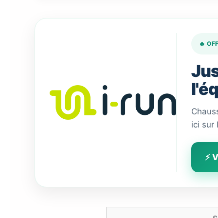
🔥 OF
Jus
l'é
Chauss
ici sur
⚡ V