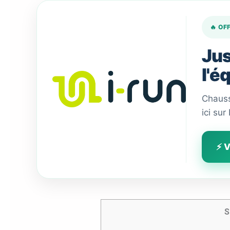
🔥 OF
Jus
l'é
Chauss
ici sur
⚡ V
S