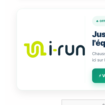
🔥 OF
Jus
l'é
Chauss
ici sur
⚡ V