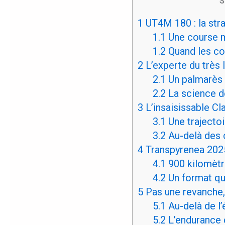
S
1
UT4M 180 : la stra
1.1
Une course m
1.2
Quand les co
2
L’experte du très 
2.1
Un palmarès 
2.2
La science de
3
L’insaisissable Cl
3.1
Une trajectoi
3.2
Au-delà des
4
Transpyrenea 2025 
4.1
900 kilomètr
4.2
Un format qu
5
Pas une revanche,
5.1
Au-delà de l’
5.2
L’endurance 