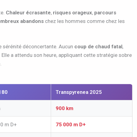
te.
Chaleur écrasante
,
risques orageux
,
parcours
ombreux abandons
chez les hommes comme chez les
e sérénité déconcertante. Aucun
coup de chaud fatal
,
. Elle a attendu son heure, appliquant cette stratégie sobre
.
180
Transpyrenea 2025
m
900 km
0 m D+
75 000 m D+