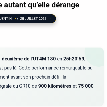
 autant qu’elle dérange
UENTIN
/
20 JUILLET 2025
r
deuxième de l’UT4M 180
en
25h20’59
,
’est pas là. Cette performance remarquable sur
ment avant son prochain défi : la
tégrale du GR10 de
900 kilomètres
et
75 000