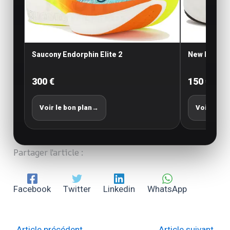
Saucony Endorphin Elite 2
New Balance
300 €
150 €
Voir le bon plan
→
Voir le bo
Partager l'article :
Facebook
Twitter
Linkedin
WhatsApp
←
Article précédent
Article suivant
→