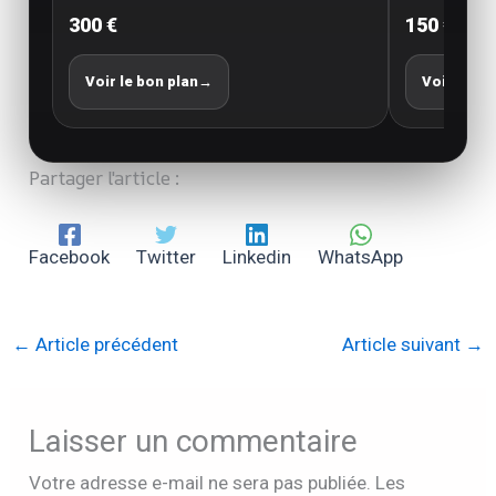
300 €
150 €
Voir le bon plan
→
Voir le bo
Partager l'article :
Facebook
Twitter
Linkedin
WhatsApp
←
Article précédent
Article suivant
→
Laisser un commentaire
Votre adresse e-mail ne sera pas publiée.
Les