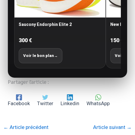
Saucony Endorphin Elite 2
New Balance
300 €
150 €
Voir le bon plan
→
Voir le bo
Partager l'article :
Facebook
Twitter
Linkedin
WhatsApp
←
Article précédent
Article suivant
→