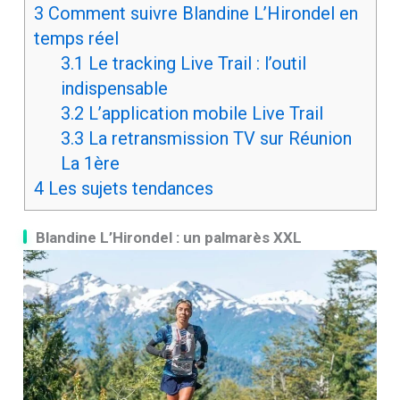
3
Comment suivre Blandine L’Hirondel en
temps réel
3.1
Le tracking Live Trail : l’outil
indispensable
3.2
L’application mobile Live Trail
3.3
La retransmission TV sur Réunion
La 1ère
4
Les sujets tendances
Blandine L’Hirondel : un palmarès XXL