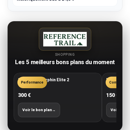
SHOPPING
Les 5 meilleurs bons plans du moment
Saucony Endorphin Elite 2
New Balance
Performance
Confort
300 €
150 €
Voir le bon plan
→
Voir le bo