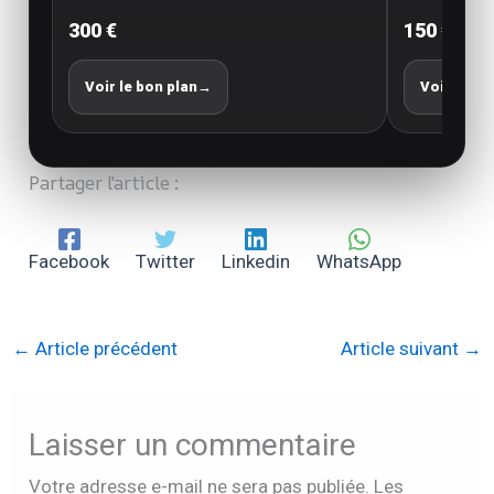
300 €
150 €
Voir le bon plan
→
Voir le bo
Partager l'article :
Facebook
Twitter
Linkedin
WhatsApp
←
Article précédent
Article suivant
→
Laisser un commentaire
Votre adresse e-mail ne sera pas publiée.
Les