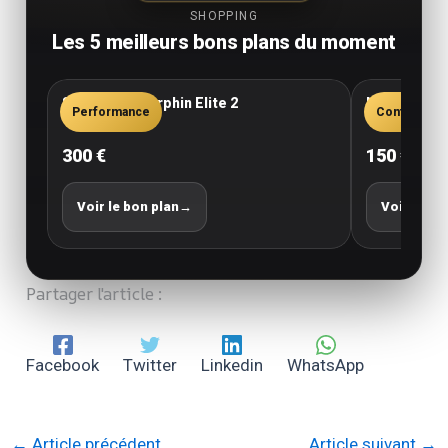
SHOPPING
Les 5 meilleurs bons plans du moment
Saucony Endorphin Elite 2
New Balance
Performance
Confort
300 €
150 €
Voir le bon plan
→
Voir le bo
Partager l'article :
Facebook
Twitter
Linkedin
WhatsApp
←
Article précédent
Article suivant
→